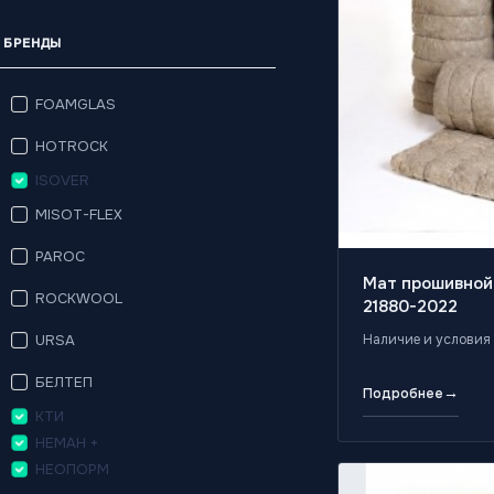
БРЕНДЫ
FOAMGLAS
HOTROCK
ISOVER
MISOT-FLEX
PAROC
Мат прошивной
ROCKWOOL
21880-2022
URSA
Наличие и условия 
БЕЛТЕП
→
Подробнее
КТИ
НЕМАН +
НЕОПОРМ