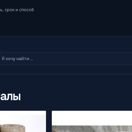
ь, срок и способ
алы