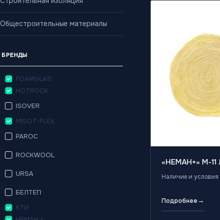
Строительная изоляция
Общестроительные материалы
БРЕНДЫ
FOAMGLAS
HOTROCK
ISOVER
MISOT-FLEX
PAROC
ROCKWOOL
«НЕМАН+» М-11 
URSA
Наличие и условия 
БЕЛТЕП
→
Подробнее
КТИ
НЕМАН +