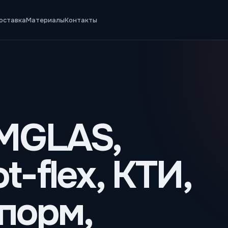
оставка
Материалы
Контакты
MGLAS,
t-flex, КТИ,
порм,