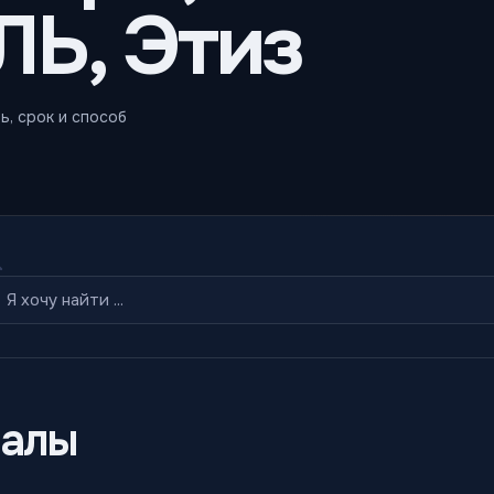
Ь, Этиз
ь, срок и способ
алы