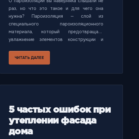
О пароизоляции вы наверняка слышали не
раз, но что это такое и для чего она
нужна? Пароизоляция — слой из
специального пароизоляционного
материала, который предотвращает
увлажнение элементов конструкции и
теплоизоляционных материалов. В этой
статье мы расскажем, почему без
ЧИТАТЬ ДАЛЕЕ
пароизоляции не обойтись.
5 частых ошибок при
утеплении фасада
дома