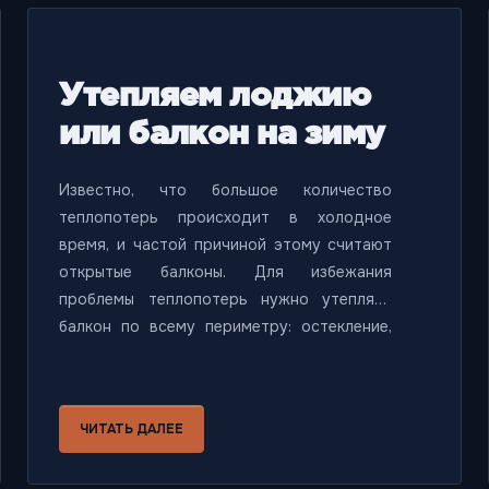
Утепляем лоджию
или балкон на зиму
Известно, что большое количество
теплопотерь происходит в холодное
время, и частой причиной этому считают
открытые балконы. Для избежания
проблемы теплопотерь нужно утеплять
балкон по всему периметру: остекление,
пол, парапет. В этой статье мы расскажем,
как утеплить балкон и не мерзнуть
долгими зимами.
ЧИТАТЬ ДАЛЕЕ