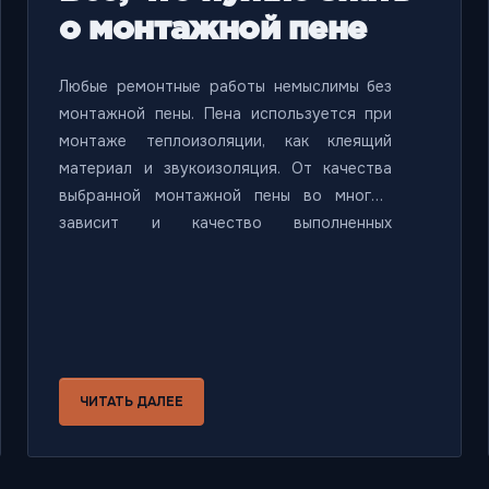
о монтажной пене
Любые ремонтные работы немыслимы без
монтажной пены. Пена используется при
монтаже теплоизоляции, как клеящий
материал и звукоизоляция. От качества
выбранной монтажной пены во многом
зависит и качество выполненных
ремонтных работ. Что представляет из
себя монтажная пена, какая она бывает и
как не ошибиться в выборе мы расскажем в
этой статье.
ЧИТАТЬ ДАЛЕЕ