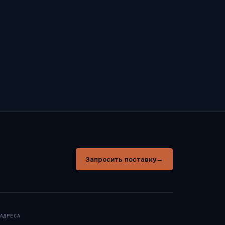
заготовок. Конечно, утепление стен, как
наружных, так и внутренних, лучше
проводить еще на этапе строительства,
но большинство домов утепляют уже
будучи построенными.
→
Запросить поставку
АДРЕСА