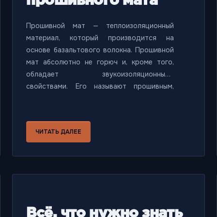
прошивного мата
Прошивной мат — теплоизоляционный
материал, который производится на
основе базальтового волокна. Прошивной
мат абсолютно не горюч и, кроме того,
обладает звукоизоляционными
свойствами. Его называют прошивным,
потому как при изготовлении прошивают
металлической проволокой и сверху
покрывают оцинкованной, стальной или
ЧИТАТЬ ДАЛЕЕ
гальванизированной сеткой. Это
позволяет значительно облегчить процесс
монтажа и придать теплоизоляции
жесткость.
Всё, что нужно знать