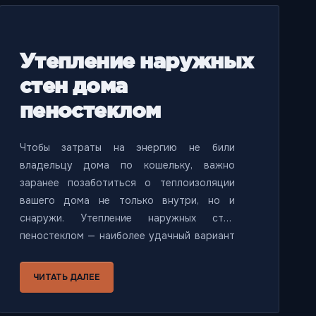
Утепление наружных
стен дома
пеностеклом
Чтобы затраты на энергию не били
владельцу дома по кошельку, важно
заранее позаботиться о теплоизоляции
вашего дома не только внутри, но и
снаружи. Утепление наружных стен
пеностеклом — наиболее удачный вариант
на сегодняшний день. На
теплоизоляционные плиты из пеностекла
ЧИТАТЬ ДАЛЕЕ
крепится любое покрытие и для такой
установки не требуется специальных