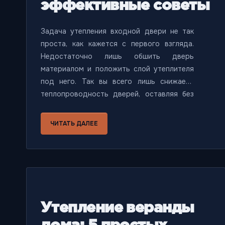
эффективные советы
Задача утепления входной двери не так
проста, как кажется с первого взгляда.
Недостаточно лишь обшить дверь
материалом и положить слой утеплителя
под него. Так вы всего лишь снижаете
теплопроводность дверей, оставляя без
внимания важные нюансы, из-за которых
происходят сквозняки и остаются мостики
ЧИТАТЬ ДАЛЕЕ
холода. В этой статье мы подробно
рассмотрим вопрос утепления входных
дверей и дадим полезные рекомендации.
Утепление веранды