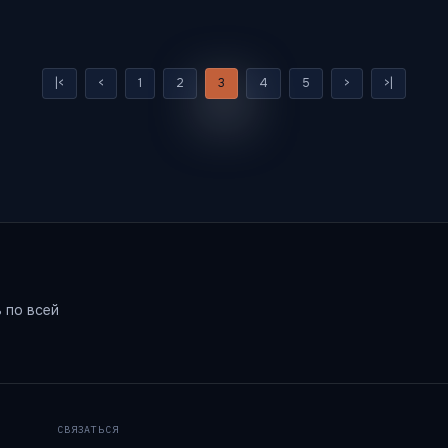
|<
<
1
2
3
4
5
>
>|
 по всей
СВЯЗАТЬСЯ