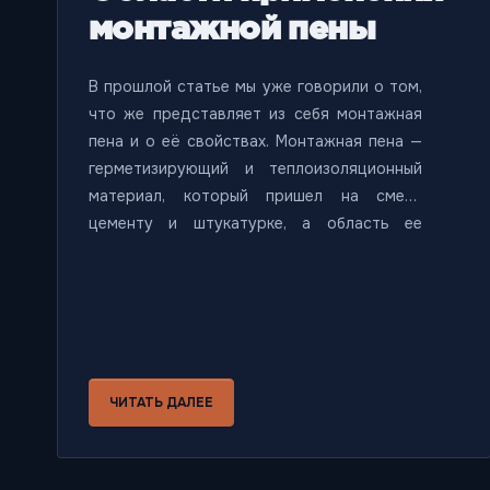
монтажной пены
В прошлой статье мы уже говорили о том,
что же представляет из себя монтажная
пена и о её свойствах. Монтажная пена —
герметизирующий и теплоизоляционный
материал, который пришел на смену
цементу и штукатурке, а область ее
применения гораздо шире, чем кажется. В
этой статье мы поговорим, где и для чего
используют монтажную пену.
ЧИТАТЬ ДАЛЕЕ