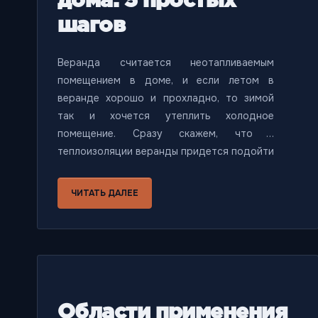
дома: 5 простых
шагов
Веранда считается неотапливаемым
помещением в доме, и если летом в
веранде хорошо и прохладно, то зимой
так и хочется утеплить холодное
помещение. Сразу скажем, что к
теплоизоляции веранды придется подойти
масштабно, ведь если, к примеру, утеплены
только стены, то холодный воздух может
ЧИТАТЬ ДАЛЕЕ
приходить из окон и никакого смысла в
утеплении не будет. Но обо всём по
порядку.
Области применения