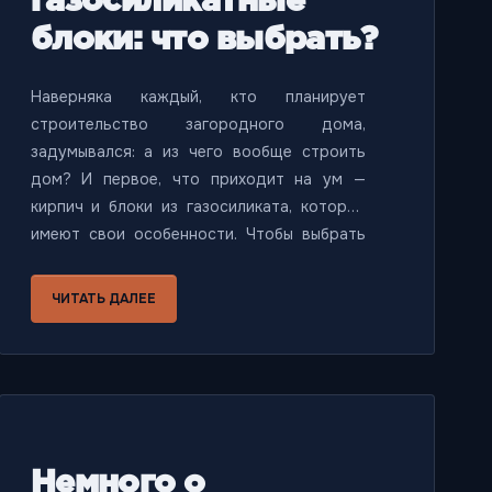
газосиликатные
блоки: что выбрать?
Наверняка каждый, кто планирует
строительство загородного дома,
задумывался: а из чего вообще строить
дом? И первое, что приходит на ум —
кирпич и блоки из газосиликата, которые
имеют свои особенности. Чтобы выбрать
подходящий материал для строительства,
нужно учесть свойства каждого из них.
ЧИТАТЬ ДАЛЕЕ
Давайте сравним характеристики кирпича
и газосиликатных блоков.
Немного о