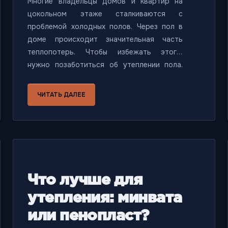
Многие владельцы домов и квартир на
цокольном этаже сталкиваются с
проблемой холодных полов. Через пол в
доме происходит значительная часть
теплопотерь. Чтобы избежать этого,
нужно позаботиться об утеплении пола.
Одним из наилучших материалов для
утепления пола в доме считается
ЧИТАТЬ ДАЛЕЕ
пенопласт. Мы расскажем, как утеплить
пол пенопластом и какие особенности
стоит учесть.
Что лучше для
утепления: минвата
или пенопласт?