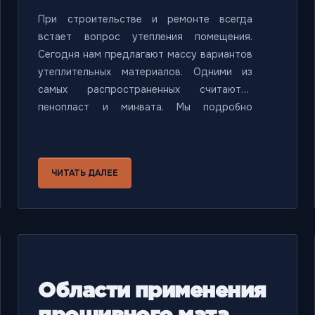
При строительстве и ремонте всегда
встает вопрос утепления помещения.
Сегодня нам предлагают массу вариантов
утеплительных материалов. Одними из
самых распространенных считаются
пенопласт и минвата. Мы подробно
сравнили два популярных материала и
выделили основные различия и свойства.
Если Вы не можете решить, какой материал
ЧИТАТЬ ДАЛЕЕ
для утепления выбрать, читайте эту
статью.
Области применения