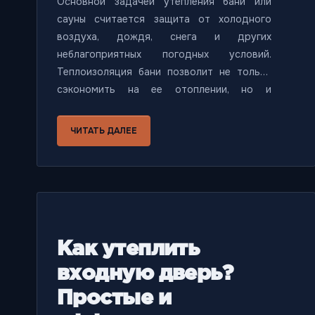
Основной задачей утепления бани или
сауны считается защита от холодного
воздуха, дождя, снега и других
неблагоприятных погодных условий.
Теплоизоляция бани позволит не только
сэкономить на ее отоплении, но и
защитить древесину от процессов гниения
и отсыревания. Таким образом, утепление
ЧИТАТЬ ДАЛЕЕ
бани помогает сохранять оптимальный
температурный режим внутри помещения
и защищает от стены парной от резких
перепадов температур. В этой статье мы
поговорим о том, как утеплить баню
снаружи.
Как утеплить
входную дверь?
Простые и